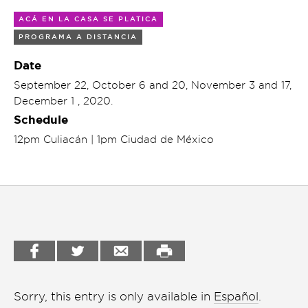
charla
Garden
ACÁ EN LA CASA SE PLATICA
Cineclub
PROGRAMA A DISTANCIA
Bookstore
Conferencias
Date
Workshop
September 22, October 6 and 20, November 3 and 17,
Cursos
December 1 , 2020.
Schedule
Festivales
12pm Culiacán | 1pm Ciudad de México
Líderes 2025
Lideres 2026
Liga de debate
Medio ambiente
Música en la Casa
Otros
Sorry, this entry is only available in
Español
.