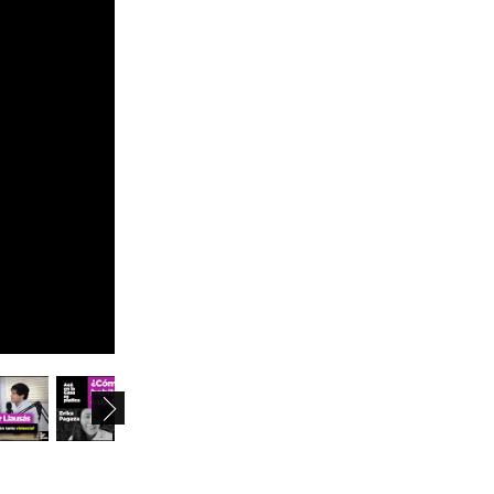
mo
tu
we
th
fr
sa
su
27
28
29
30
31
1
2
3
4
5
6
7
8
9
10
11
12
13
14
15
16
17
18
19
20
21
22
23
24
25
26
27
28
29
30
1
2
3
4
5
6
31