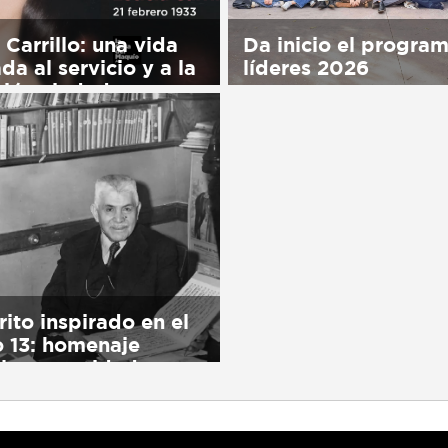
 Carrillo: una vida
Da inicio el progra
da al servicio y a la
líderes 2026
ión ciudadana
Sorry, this entry is only 
his entry is only available
in Español.
ol.
rito inspirado en el
 13: homenaje
 la comunidad
his entry is only available
ol.