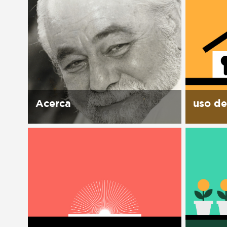
Música en la Casa
Música en la Casa
Otros
Otros
Presentación de libro
Presentación de libro
Subastas
Subastas
Acerca
uso de
Historia El 1ro de octubre 1989,
la Casa 
Manuel J. Clouthier del Rincón,
instalac
el Maquío, muere en un
activida
accidente de carro. Su esposa
y visión
Leticia Carrillo encuentra en la
nuestro
caja fuerte de su...
tiempo 
desmonta