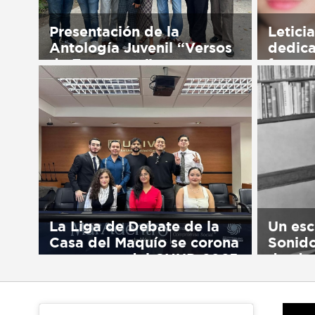
Presentación de la
Leticia
Antología Juvenil “Versos
dedica
de Esperanza”
formac
Sorry, this entry is only available
Sorry, t
in Español.
in Españ
La Liga de Debate de la
Un esc
Casa del Maquío se corona
Sonido
campeona del CNUD 2025
desde
Sorry, this entry is only available
Sorry, t
in Español.
in Españ