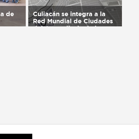
ma de
Culiacán se integra a la
Red Mundial de Ciudades
del Aprendizaje de la
UNESCO
available
Sorry, this entry is only available
in Español.
August 2026