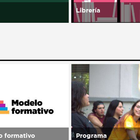
Librería
 Casa es una de las
Librería Porrúa, una de l
asas sin barda de
editoriales más importan
, lo que la convirtió en
reconocidas en Hispano
olo de apertura. Doña
por la calidad de sus
eció en el campo y
colecciones, abrirá su p
.
librería en el noroeste d
dentro de...
 formativo
Programa