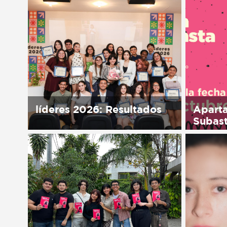
in Españ
Sorry, this entry is only available
in Español.
líderes 2026: Resultados
Aparta
Subas
Sorry, this entry is only available
in Español.
Sorry, t
in Españ