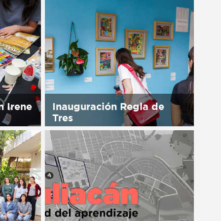
available
Sorry, this entry is only available
in Español.
n Irene
Inauguración Regla de
Tres
available
Sorry, this entry is only available
in Español.