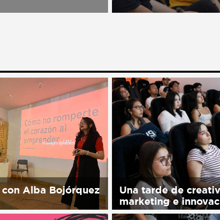
spacio cultural abierto a
Sorry, this entry is only 
blico, una Asociación
in Español.
rtidista, laica, plural e
te que trabaja para
er la Cultura de Paz en
 través del...
 con Alba Bojórquez
Una tarde de creati
marketing e innovac
his entry is only available