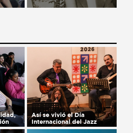
available
Nuestro trabajo no sería posible
sin nuestros aliados: ciudadanos
de tiempo completo que
contribuyen al cambio positivo y
duradero a nivel nacional y
global. Estamos muy
agradecidos con todos...
vidad,
Así se vivió el Día
ión
Internacional del Jazz