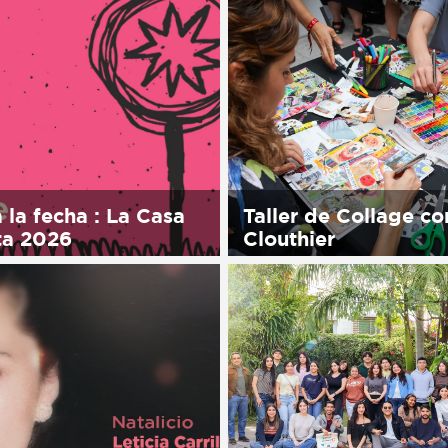
ol.
Sorry, this entry is only 
in Español.
 la fecha : La Casa
Taller de Collage co
ta 2026
Clouthier
his entry is only available
Sorry, this entry is only 
ol.
in Español.