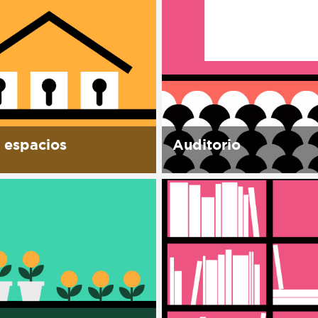
 espacios
Auditorio
permite el uso de sus
Con capacidad para 40
iones, para realizar
personas, equipado para
des alineadas a la misión
proyecciones, conferenci
 del espacio. todos
conciertos, cursos, y sem
s espacios cuentan con
Se contemplan proyecci
para montaje y
festival de cine documen
je hora extra...
Ambulante y otros festiv
independientes, así como 