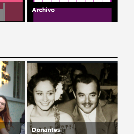
Archivo
as
Nuestro archivo es nuestra
tes y
memoria. El Archivo Histórico
américa
Manuel J. Clouthier del Rincón
existe con el fin de organizar,
rimera
conservar, difundir y poner a
e México
disposición del público
documentos y...
Donantes