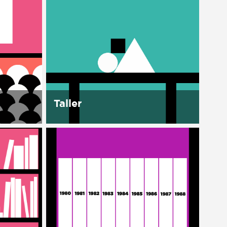
Taller
En la Casa se cuenta con un
espacio para desconectar y así
as,
re-conectarnos, aprender y
inarios.
trabajar juntos. Este espacio de
ones del
Talleres tiene como meta formar
tal
para la autonomía, para...
ales
la...