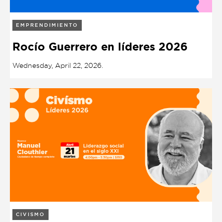
Garden
Cineclub
EMPRENDIMIENTO
Bookstore
Conferencias
Rocío Guerrero en líderes 2026
Workshop
Cursos
Wednesday, April 22, 2026.
Festivales
Líderes 2025
Lideres 2026
Liga de debate
Medio ambiente
Música en la Casa
Otros
CIVISMO