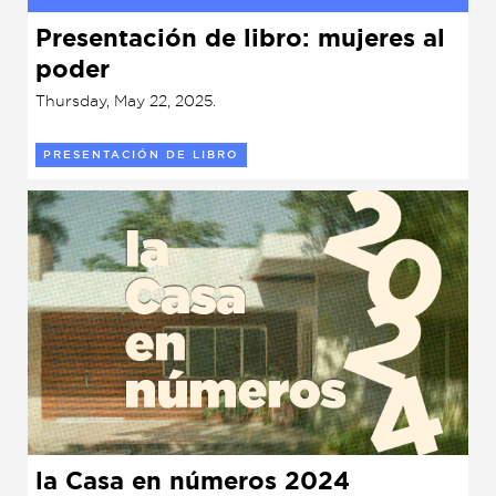
Garden
Presentación de libro: mujeres al
Cineclub
poder
Bookstore
Conferencias
Thursday, May 22, 2025.
Workshop
Cursos
PRESENTACIÓN DE LIBRO
Festivales
Líderes 2025
Lideres 2026
Liga de debate
Medio ambiente
Música en la Casa
Otros
la Casa en números 2024