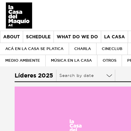
ABOUT
SCHEDULE
WHAT DO WE DO
LA CASA
ACÁ EN LA CASA SE PLATICA
CHARLA
CINECLUB
MEDIO AMBIENTE
MÚSICA EN LA CASA
OTROS
P
About
Líderes 2025
Search by date
> Go to About
Schedule
History
What do we do
Our values
> Go to What do we do
la Casa
Our team
Donors
> Go to la Casa
Historical archive