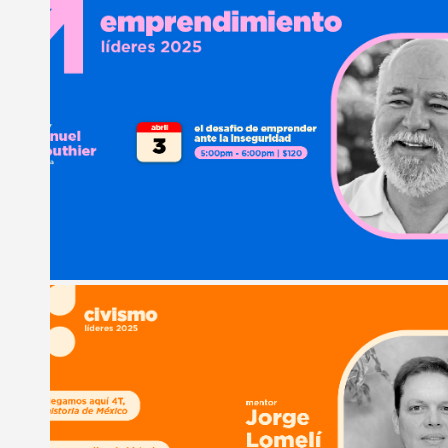
Liga de debate
Liga de debate
Medio ambiente
Medio ambiente
Música en la Casa
Música en la Casa
Otros
Otros
Presentación de libro
Presentación de libro
Subastas
Subastas