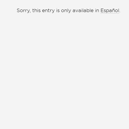
Liga de debate
Liga de debate
Sorry, this entry is only available in
Español
.
Medio ambiente
Medio ambiente
Música en la Casa
Música en la Casa
Otros
Otros
Presentación de libro
Presentación de libro
Subastas
Subastas