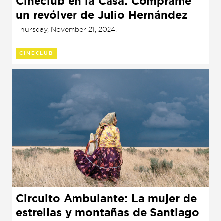
Cineclub en la Casa: Cómprame
un revólver de Julio Hernández
Cordón (2018)
Thursday, November 21, 2024.
CINECLUB
Circuito Ambulante: La mujer de
estrellas y montañas de Santiago