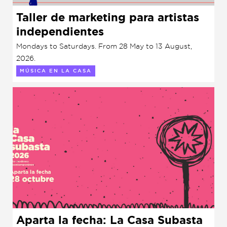
Garden
Taller de marketing para artistas
Cineclub
independientes
Bookstore
Conferencias
Mondays to Saturdays. From 28 May to 13 August,
Workshop
2026.
Cursos
MÚSICA EN LA CASA
Festivales
Líderes 2025
Lideres 2026
Liga de debate
Medio ambiente
Música en la Casa
Otros
Aparta la fecha: La Casa Subasta