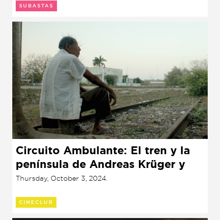
SUBASTAS
Circuito Ambulante: El tren y la
península de Andreas Krüger y
Sky Richards (2023)
Thursday, October 3, 2024.
CINECLUB