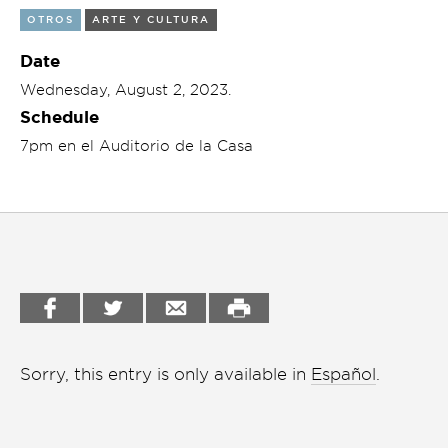
OTROS
ARTE Y CULTURA
Garden
Cineclub
Date
Bookstore
Conferencias
Wednesday, August 2, 2023.
Workshop
Schedule
Cursos
7pm en el Auditorio de la Casa
Festivales
Líderes 2025
Lideres 2026
Liga de debate
Medio ambiente
Música en la Casa
Sorry, this entry is only available in
Español
.
Otros