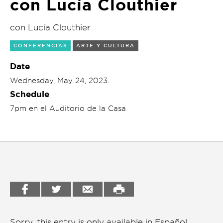
con Lucía Clouthier
Garden
Cineclub
con Lucía Clouthier
Bookstore
Conferencias
CONFERENCIAS
ARTE Y CULTURA
Workshop
Date
Cursos
Wednesday, May 24, 2023.
Festivales
Schedule
7pm en el Auditorio de la Casa
Líderes 2025
Lideres 2026
Liga de debate
Medio ambiente
Música en la Casa
Otros
Sorry, this entry is only available in
Español
.