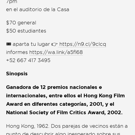
7pm
Presentación de libro
en el auditorio de la Casa
Subastas
$70 general
$50 estudiantes
🎟️ aparta tu lugar 👉
https://n9.cl/9clcq
informes
https://wa.link/a5fl68
+52 667 417 3495
Sinopsis
Ganadora de 12 premios nacionales e
internacionales, entre ellos el Hong Kong Film
Award en diferentes categorías, 2001, y el
National Society of Film Critics Award, 2002.
Hong Kong, 1962. Dos parejas de vecinos están a
punto de descubrir algo inesperado sobre sus