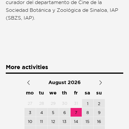
curador del departamento de Cine de la
Sociedad Botánica y Zoológica de Sinaloa, IAP
(SBZS, IAP).
More activities
August 2026
mo
tu
we
th
fr
sa
su
27
28
29
30
31
1
2
3
4
5
6
7
8
9
10
11
12
13
14
15
16