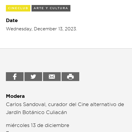
Garden
CINECLUB
ARTE Y CULTURA
Cineclub
Bookstore
Date
Conferencias
Wednesday, December 13, 2023.
Workshop
Cursos
Festivales
Líderes 2025
Lideres 2026
Liga de debate
Modera
Medio ambiente
Carlos Sandoval, curador del Cine alternativo de
Jardín Botánico Culiacán
Música en la Casa
miércoles 13 de diciembre
Otros