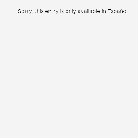
Liga de debate
Liga de debate
Sorry, this entry is only available in
Español
.
Medio ambiente
Medio ambiente
Música en la Casa
Música en la Casa
Otros
Otros
Presentación de libro
Presentación de libro
Subastas
Subastas