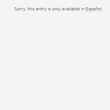
Liga de debate
Liga de debate
Sorry, this entry is only available in
Español
.
Medio ambiente
Medio ambiente
Música en la Casa
Música en la Casa
Otros
Otros
Presentación de libro
Presentación de libro
Subastas
Subastas