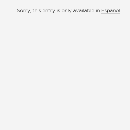
Liga de debate
Liga de debate
Sorry, this entry is only available in
Español
.
Medio ambiente
Medio ambiente
Música en la Casa
Música en la Casa
Otros
Otros
Presentación de libro
Presentación de libro
Subastas
Subastas