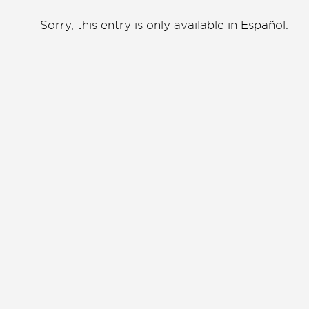
Liga de debate
Liga de debate
Sorry, this entry is only available in
Español
.
Medio ambiente
Medio ambiente
Música en la Casa
Música en la Casa
Otros
Otros
Presentación de libro
Presentación de libro
Subastas
Subastas