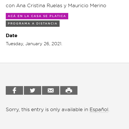
charla
con Ana Cristina Ruelas y Mauricio Merino
Garden
Cineclub
ACÁ EN LA CASA SE PLATICA
Bookstore
PROGRAMA A DISTANCIA
Conferencias
Workshop
Date
Cursos
Tuesday, January 26, 2021.
Festivales
Líderes 2025
Lideres 2026
Liga de debate
Medio ambiente
Sorry, this entry is only available in
Español
.
Música en la Casa
Otros