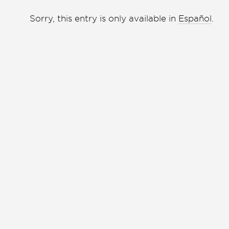
Liga de debate
Liga de debate
Sorry, this entry is only available in
Español
.
Medio ambiente
Medio ambiente
Música en la Casa
Música en la Casa
Otros
Otros
Presentación de libro
Presentación de libro
Subastas
Subastas