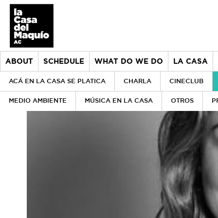
ABOUT
SCHEDULE
WHAT DO WE DO
LA CASA
ACÁ EN LA CASA SE PLATICA
CHARLA
CINECLUB
MEDIO AMBIENTE
MÚSICA EN LA CASA
OTROS
P
About
> Go to About
Schedule
History
What do we do
Our values
> Go to What do we do
la Casa
Our team
Donors
> Go to la Casa
Historical archive