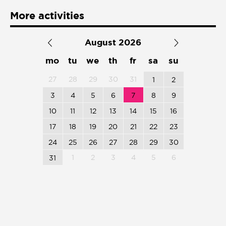
Presentación de libro
More activities
Subastas
August 2026
mo
tu
we
th
fr
sa
su
27
28
29
30
31
1
2
3
4
5
6
7
8
9
10
11
12
13
14
15
16
17
18
19
20
21
22
23
24
25
26
27
28
29
30
1
2
3
4
5
6
31