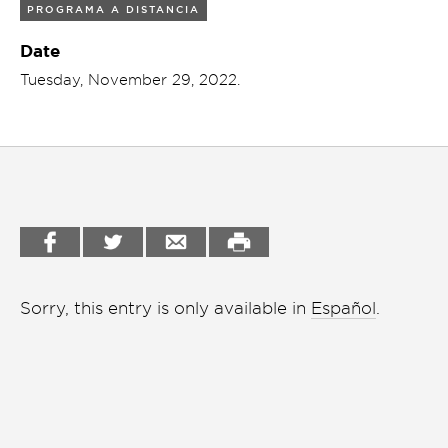
charla
PROGRAMA A DISTANCIA
Garden
Date
Cineclub
Bookstore
Tuesday, November 29, 2022.
Conferencias
Workshop
Cursos
Festivales
Líderes 2025
Lideres 2026
Liga de debate
Sorry, this entry is only available in
Español
.
Medio ambiente
Música en la Casa
Otros