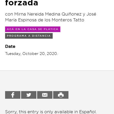
forzada
charla
Garden
Cineclub
con Mirna Nereida Medina Quiñonez y José
Bookstore
María Espinosa de los Monteros Tatto
Conferencias
Workshop
ACÁ EN LA CASA SE PLATICA
Cursos
PROGRAMA A DISTANCIA
Festivales
Date
Tuesday, October 20, 2020.
Líderes 2025
Lideres 2026
Liga de debate
Medio ambiente
Música en la Casa
Otros
Sorry, this entry is only available in
Español
.