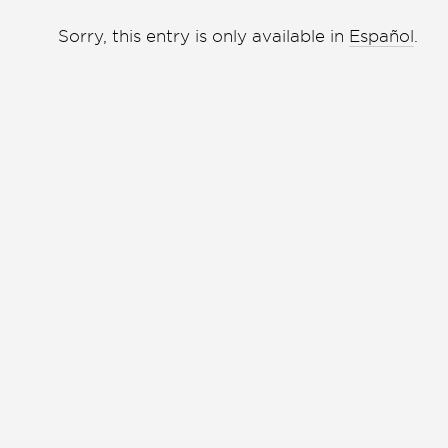
Liga de debate
Liga de debate
Sorry, this entry is only available in
Español
.
Medio ambiente
Medio ambiente
Música en la Casa
Música en la Casa
Otros
Otros
Presentación de libro
Presentación de libro
Subastas
Subastas