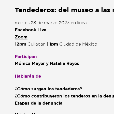
Liga de debate
Liga de debate
Tendederos: del museo a las
Medio ambiente
Medio ambiente
martes 28 de marzo 2023 en línea
Música en la Casa
Música en la Casa
Facebook Live
Zoom
Otros
Otros
12pm
Culiacán |
1pm
Ciudad de México
Presentación de libro
Presentación de libro
Participan
Subastas
Subastas
Mónica Mayer y Natalia Reyes
Hablarán de
¿Cómo surgen los tendederos?
¿Cómo contribuyeron los tenderos en la denun
Etapas de la denuncia