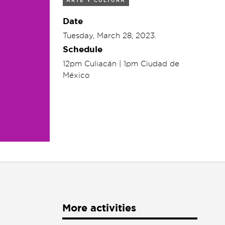
ARTE Y CULTURA
Date
Tuesday, March 28, 2023.
Schedule
12pm Culiacán | 1pm Ciudad de
México
More activities