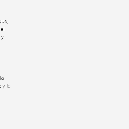
que,
el
 y
la
 y la