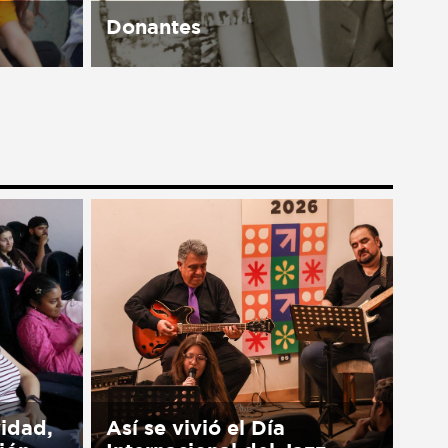
Donantes
available
Nuestro trabajo no sería posible
sin nuestros aliados: ciudadanos
de tiempo completo que
contribuyen al cambio positivo y
duradero a nivel nacional y
global. Estamos muy
agradecidos con todos...
vidad,
Así se vivió el Día