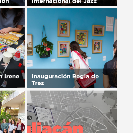
ión
Internacional del Jazz
available
Sorry, this entry is only available
in Español.
n Irene
Inauguración Regla de
Tres
available
Sorry, this entry is only available
in Español.