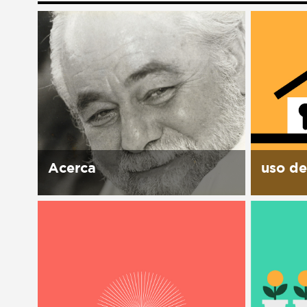
Liga de debate
Liga de debate
Medio ambiente
Medio ambiente
Música en la Casa
Música en la Casa
Otros
Otros
Presentación de libro
Presentación de libro
Subastas
Subastas
Acerca
uso de
Historia El 1ro de octubre 1989,
la Casa 
Manuel J. Clouthier del Rincón,
instalac
el Maquío, muere en un
activida
accidente de carro. Su esposa
y visión
Leticia Carrillo encuentra en la
nuestro
caja fuerte de su...
tiempo 
desmonta