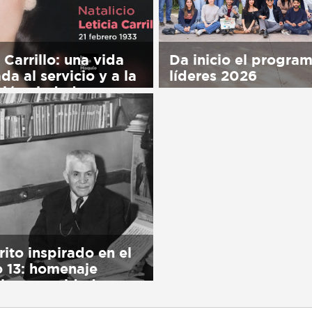
 Carrillo: una vida
Da inicio el progra
da al servicio y a la
líderes 2026
ión ciudadana
Sorry, this entry is only 
his entry is only available
in Español.
ol.
rito inspirado en el
 13: homenaje
 la comunidad