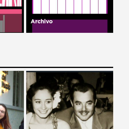
la...
Archivo
as
Nuestro archivo es nuestra
tes y
memoria. El Archivo Histórico
américa
Manuel J. Clouthier del Rincón
existe con el fin de organizar,
rimera
conservar, difundir y poner a
e México
disposición del público
documentos y...