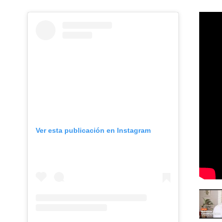
Sorry, this entry is only available
Sorry, t
in Español.
in Españ
Ver esta publicación en Instagram