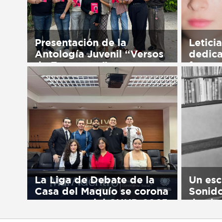
Presentación de la
Leticia
Antología Juvenil “Versos
dedica
de Esperanza”
formac
Sorry, this entry is only available
Sorry, t
in Español.
in Españ
La Liga de Debate de la
Un esc
Casa del Maquío se corona
Sonido
campeona del CNUD 2025
desde