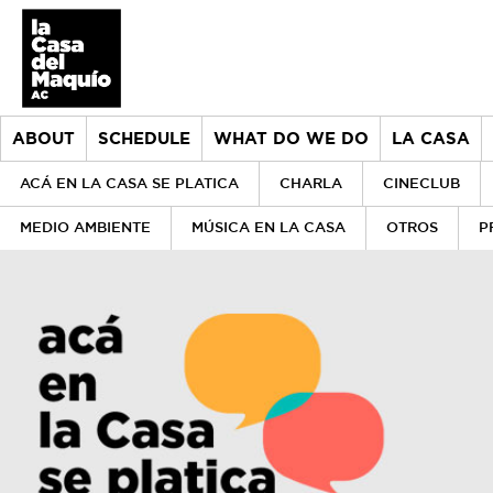
ABOUT
SCHEDULE
WHAT DO WE DO
LA CASA
ACÁ EN LA CASA SE PLATICA
CHARLA
CINECLUB
MEDIO AMBIENTE
MÚSICA EN LA CASA
OTROS
P
About
> Go to About
Schedule
History
What do we do
Our values
> Go to What do we do
la Casa
Our team
Donors
> Go to la Casa
Historical archive