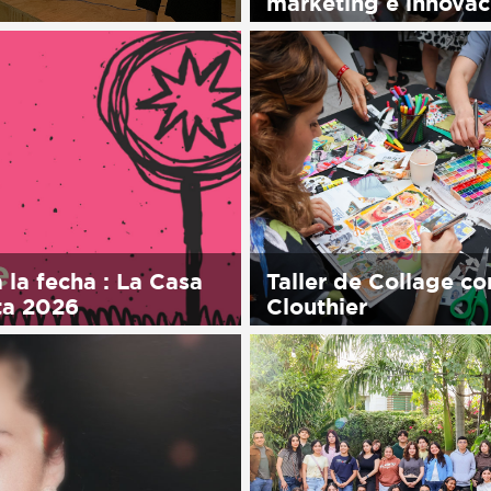
marketing e innovac
his entry is only available
ol.
Sorry, this entry is only 
in Español.
 la fecha : La Casa
Taller de Collage co
ta 2026
Clouthier
his entry is only available
Sorry, this entry is only 
ol.
in Español.