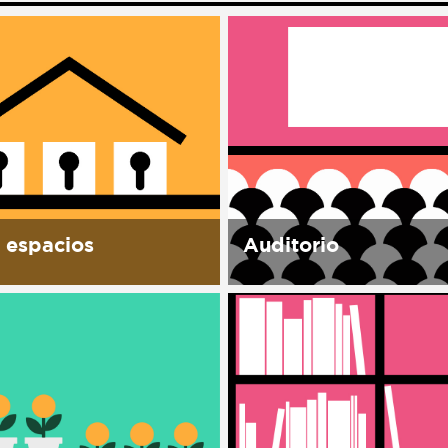
 espacios
Auditorio
permite el uso de sus
Con capacidad para 40
iones, para realizar
personas, equipado para
des alineadas a la misión
proyecciones, conferenci
 del espacio. todos
conciertos, cursos, y sem
s espacios cuentan con
Se contemplan proyecci
para montaje y
festival de cine documen
je hora extra...
Ambulante y otros festiv