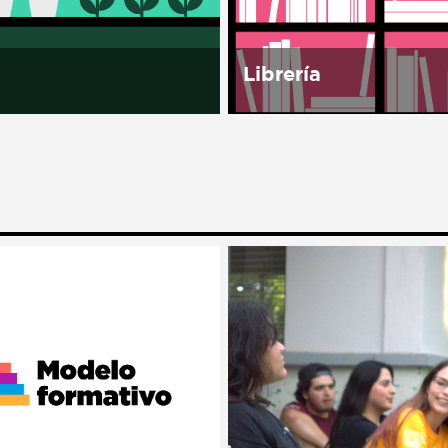
independientes, así como 
Librería
 Casa es una de las
Librería Porrúa, una de l
asas sin barda de
editoriales más importan
, lo que la convirtió en
reconocidas en Hispano
olo de apertura. Doña
por la calidad de sus
eció en el campo y
colecciones, abrirá su p
.
librería en el noroeste d
dentro de...