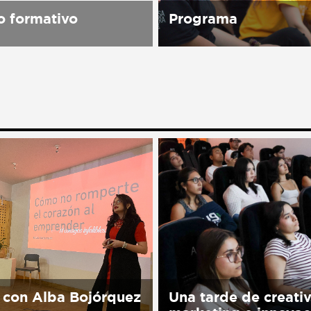
 formativo
Programa
spacio cultural abierto a
Sorry, this entry is only 
blico, una Asociación
in Español.
rtidista, laica, plural e
te que trabaja para
er la Cultura de Paz en
 través del...
 con Alba Bojórquez
Una tarde de creati