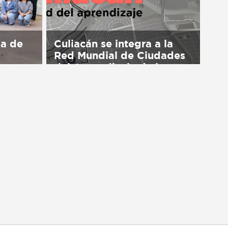
ma de
Culiacán se integra a la
Red Mundial de Ciudades
del Aprendizaje de la
UNESCO
available
Sorry, this entry is only available
in Español.