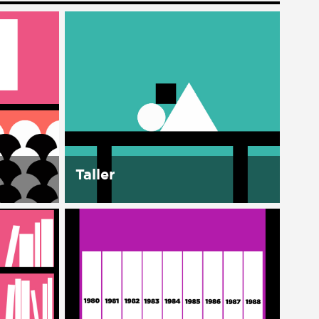
Taller
En la Casa se cuenta con un
espacio para desconectar y así
as,
re-conectarnos, aprender y
inarios.
trabajar juntos. Este espacio de
ones del
Talleres tiene como meta formar
tal
para la autonomía, para...
ales