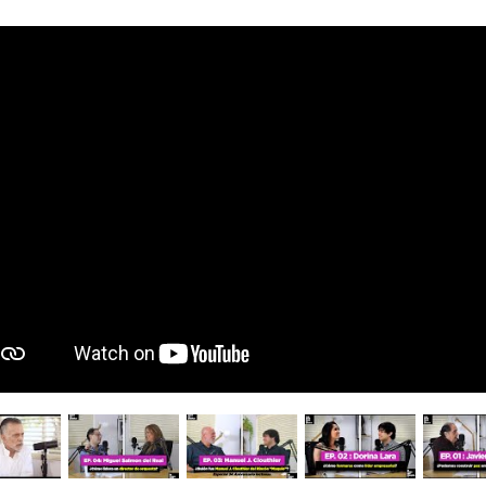
his entry is only available
ol.