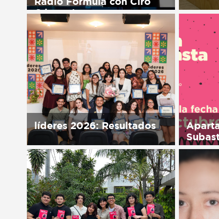
Radio Fórmula con Ciro
Gómez Leyva
Sorry, t
in Españ
Sorry, this entry is only available
in Español.
líderes 2026: Resultados
Aparta
Subas
Sorry, this entry is only available
in Español.
Sorry, t
in Españ