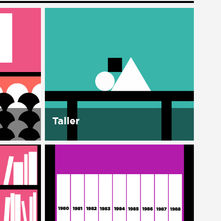
Taller
En la Casa se cuenta con un
espacio para desconectar y así
as,
re-conectarnos, aprender y
inarios.
trabajar juntos. Este espacio de
ones del
Talleres tiene como meta formar
tal
para la autonomía, para...
ales