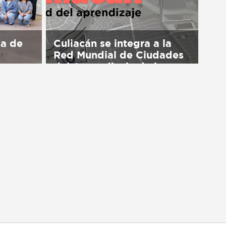
ma de
Culiacán se integra a la
Red Mundial de Ciudades
del Aprendizaje de la
UNESCO
available
Sorry, this entry is only available
in Español.