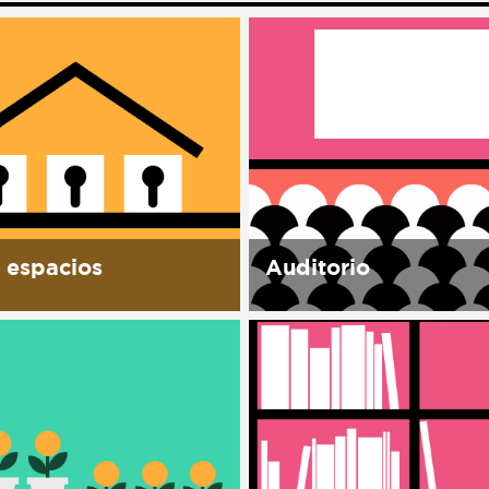
 espacios
Auditorio
permite el uso de sus
Con capacidad para 40
iones, para realizar
personas, equipado para
des alineadas a la misión
proyecciones, conferenci
 del espacio. todos
conciertos, cursos, y sem
s espacios cuentan con
Se contemplan proyecci
para montaje y
festival de cine documen
je hora extra...
Ambulante y otros festiv