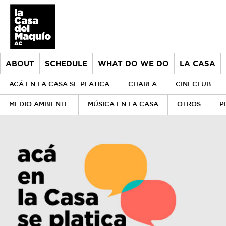
ABOUT
SCHEDULE
WHAT DO WE DO
LA CASA
ACÁ EN LA CASA SE PLATICA
CHARLA
CINECLUB
MEDIO AMBIENTE
MÚSICA EN LA CASA
OTROS
P
About
> Go to About
Schedule
History
What do we do
Our values
> Go to What do we do
la Casa
Our team
Donors
> Go to la Casa
Historical archive