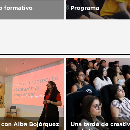
 formativo
Programa
spacio cultural abierto a
Sorry, this entry is only 
blico, una Asociación
in Español.
rtidista, laica, plural e
te que trabaja para
er la Cultura de Paz en
 través del...
 con Alba Bojórquez
Una tarde de creati