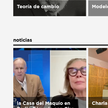
Teoría de cambio
Modelo
Para lograr una sociedad
Ser un e
participativa que vive la Cultura
todo pú
de Paz, en la Casa del Maquío
Civil apa
trabajamos a través de nuestra
incluyen
noticias
teoría de cambio.
fortalec
México a
la Casa del Maquío en
Charla