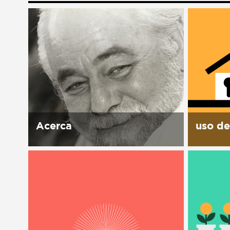
Liga de debate
Liga de debate
Medio ambiente
Medio ambiente
Música en la Casa
Música en la Casa
Otros
Otros
Presentación de libro
Presentación de libro
Subastas
Subastas
Acerca
uso de
Historia El 1ro de octubre 1989,
la Casa 
Manuel J. Clouthier del Rincón,
instalac
el Maquío, muere en un
activida
accidente de carro. Su esposa
y visión
Leticia Carrillo encuentra en la
nuestro
caja fuerte de su...
tiempo 
desmonta