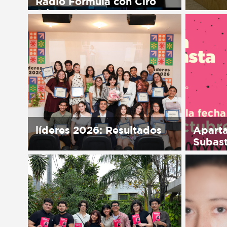
Radio Fórmula con Ciro
Gómez Leyva
Sorry, t
in Españ
Sorry, this entry is only available
in Español.
líderes 2026: Resultados
Aparta
Subas
Sorry, this entry is only available
in Español.
Sorry, t
in Españ