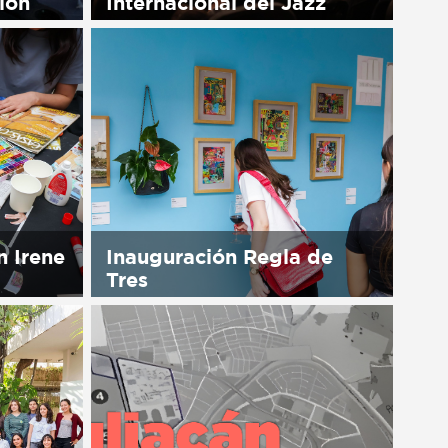
ión
Internacional del Jazz
available
Sorry, this entry is only available
in Español.
n Irene
Inauguración Regla de
Tres
available
Sorry, this entry is only available
in Español.