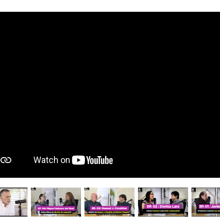
his entry is only available
ol.