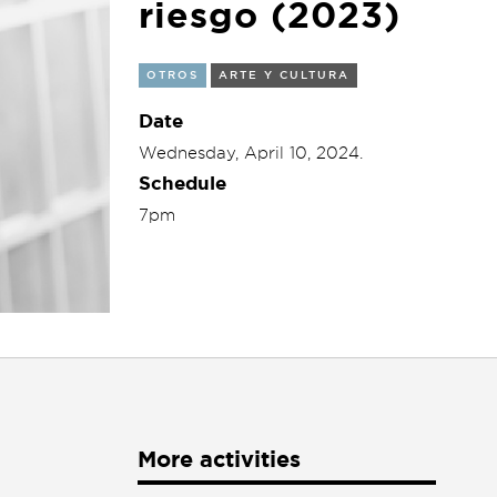
riesgo (2023)
OTROS
ARTE Y CULTURA
Date
Wednesday, April 10, 2024.
Schedule
7pm
More activities