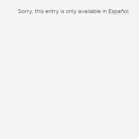
Liga de debate
Liga de debate
Sorry, this entry is only available in
Español
.
Medio ambiente
Medio ambiente
Música en la Casa
Música en la Casa
Otros
Presentación de libro
Presentación de libro
Subastas
Subastas