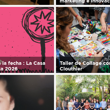
marketing e innovac
his entry is only available
ol.
Sorry, this entry is only 
in Español.
 la fecha : La Casa
Taller de Collage co
ta 2026
Clouthier
his entry is only available
Sorry, this entry is only 
ol.
in Español.