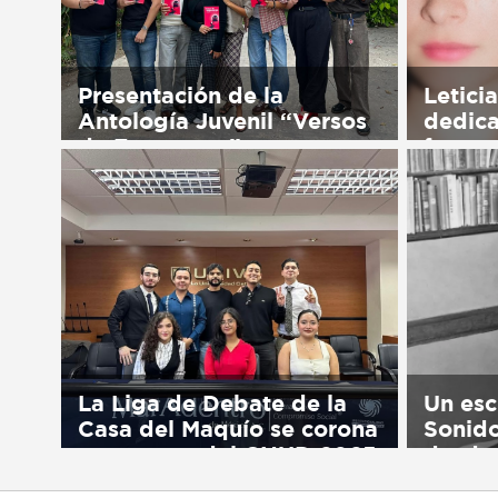
Presentación de la
Leticia
Antología Juvenil “Versos
dedica
de Esperanza”
formac
Sorry, this entry is only available
Sorry, t
in Español.
in Españ
La Liga de Debate de la
Un esc
Casa del Maquío se corona
Sonido
campeona del CNUD 2025
desde