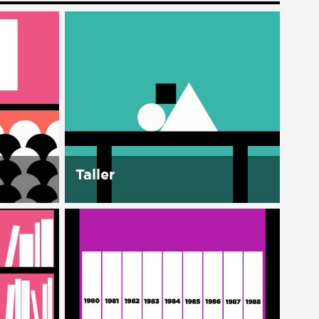
Taller
En la Casa se cuenta con un
espacio para desconectar y así
as,
re-conectarnos, aprender y
inarios.
trabajar juntos. Este espacio de
ones del
Talleres tiene como meta formar
tal
para la autonomía, para...
ales