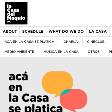
ABOUT
SCHEDULE
WHAT DO WE DO
LA CASA
ACÁ EN LA CASA SE PLATICA
CHARLA
CINECLUB
MEDIO AMBIENTE
MÚSICA EN LA CASA
OTROS
P
About
> Go to About
Schedule
History
What do we do
Our values
> Go to What do we do
la Casa
Our team
Donors
> Go to la Casa
Historical archive