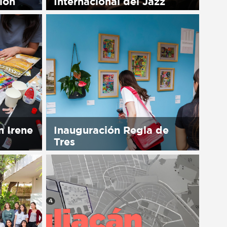
ión
Internacional del Jazz
available
Sorry, this entry is only available
in Español.
n Irene
Inauguración Regla de
Tres
available
Sorry, this entry is only available
in Español.