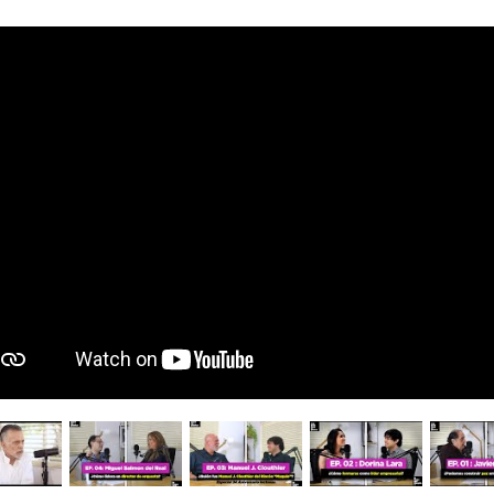
his entry is only available
ol.