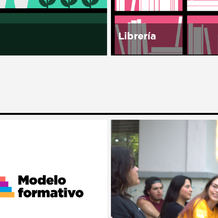
independientes, así como 
Librería
 Casa es una de las
Librería Porrúa, una de l
asas sin barda de
editoriales más importan
, lo que la convirtió en
reconocidas en Hispano
olo de apertura. Doña
por la calidad de sus
eció en el campo y
colecciones, abrirá su p
.
librería en el noroeste d
dentro de...