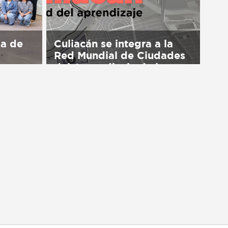
ma de
Culiacán se integra a la
Red Mundial de Ciudades
del Aprendizaje de la
UNESCO
available
Sorry, this entry is only available
in Español.