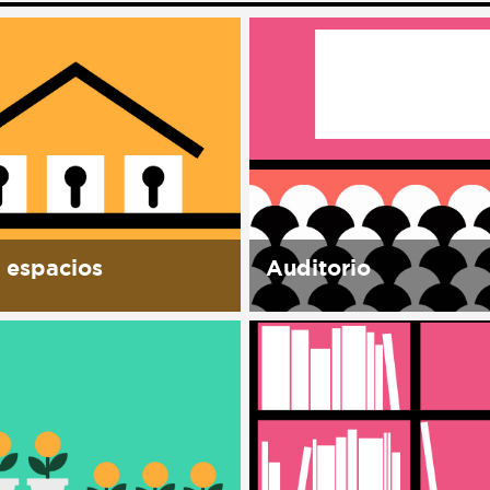
 espacios
Auditorio
permite el uso de sus
Con capacidad para 40
iones, para realizar
personas, equipado para
des alineadas a la misión
proyecciones, conferenci
 del espacio. todos
conciertos, cursos, y sem
s espacios cuentan con
Se contemplan proyecci
para montaje y
festival de cine documen
je hora extra...
Ambulante y otros festiv