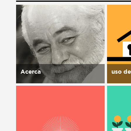
Liga de debate
Liga de debate
Medio ambiente
Medio ambiente
Música en la Casa
Música en la Casa
Otros
Otros
Presentación de libro
Presentación de libro
Subastas
Subastas
Acerca
uso de
Historia El 1ro de octubre 1989,
la Casa 
Manuel J. Clouthier del Rincón,
instalac
el Maquío, muere en un
activida
accidente de carro. Su esposa
y visión
Leticia Carrillo encuentra en la
nuestro
caja fuerte de su...
tiempo 
desmonta