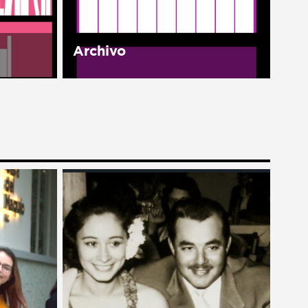
la...
Archivo
as
Nuestro archivo es nuestra
tes y
memoria. El Archivo Histórico
américa
Manuel J. Clouthier del Rincón
existe con el fin de organizar,
rimera
conservar, difundir y poner a
e México
disposición del público
documentos y...