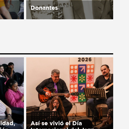
Donantes
available
Nuestro trabajo no sería posible
sin nuestros aliados: ciudadanos
de tiempo completo que
contribuyen al cambio positivo y
duradero a nivel nacional y
global. Estamos muy
agradecidos con todos...
vidad,
Así se vivió el Día