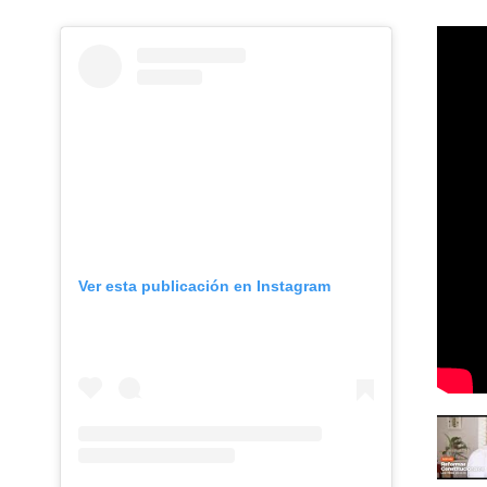
Sorry, this entry is only available
Sorry, t
in Español.
in Españ
Ver esta publicación en Instagram