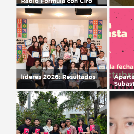
Radio Fórmula con Ciro
Gómez Leyva
Sorry, t
in Españ
Sorry, this entry is only available
in Español.
líderes 2026: Resultados
Aparta
Subas
Sorry, this entry is only available
in Español.
Sorry, t
in Españ