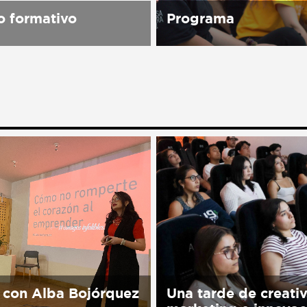
 formativo
Programa
spacio cultural abierto a
Sorry, this entry is only 
blico, una Asociación
in Español.
rtidista, laica, plural e
te que trabaja para
er la Cultura de Paz en
 través del...
 con Alba Bojórquez
Una tarde de creati