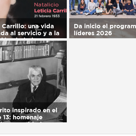
 Carrillo: una vida
Da inicio el progra
da al servicio y a la
líderes 2026
ión ciudadana
Sorry, this entry is only 
his entry is only available
in Español.
ol.
rito inspirado en el
 13: homenaje
 la comunidad