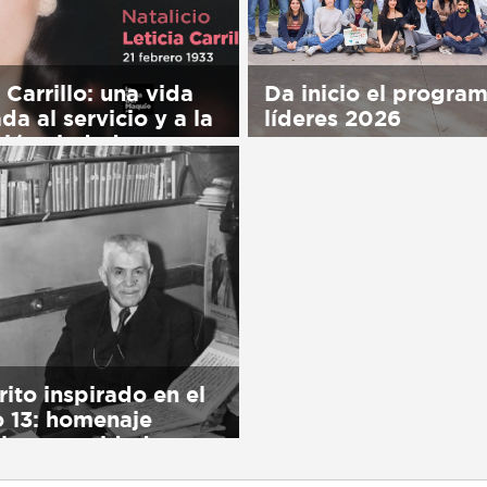
 Carrillo: una vida
Da inicio el progra
da al servicio y a la
líderes 2026
ión ciudadana
Sorry, this entry is only 
his entry is only available
in Español.
ol.
rito inspirado en el
 13: homenaje
 la comunidad