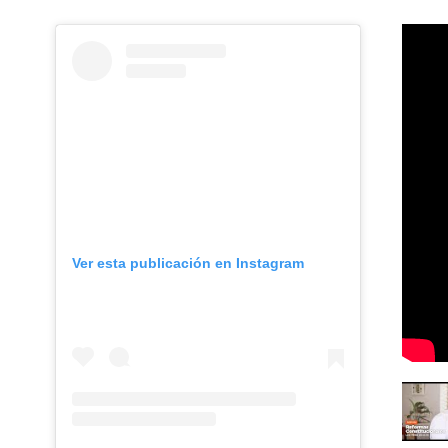
Sorry, this entry is only available
Sorry, t
in Español.
in Españ
Ver esta publicación en Instagram