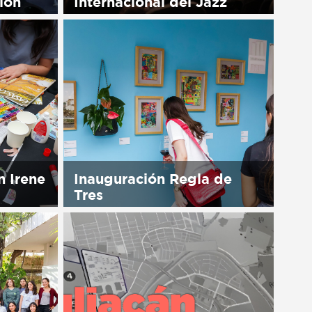
ión
Internacional del Jazz
available
Sorry, this entry is only available
in Español.
n Irene
Inauguración Regla de
Tres
available
Sorry, this entry is only available
in Español.