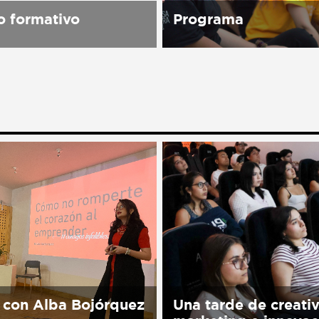
 formativo
Programa
spacio cultural abierto a
Sorry, this entry is only 
blico, una Asociación
in Español.
rtidista, laica, plural e
te que trabaja para
er la Cultura de Paz en
 través del...
 con Alba Bojórquez
Una tarde de creati