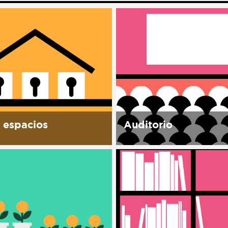
 espacios
Auditorio
permite el uso de sus
Con capacidad para 40
iones, para realizar
personas, equipado para
des alineadas a la misión
proyecciones, conferenci
 del espacio. todos
conciertos, cursos, y sem
s espacios cuentan con
Se contemplan proyecci
para montaje y
festival de cine documen
je hora extra...
Ambulante y otros festiv