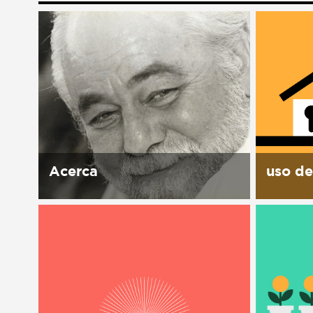
Liga de debate
Liga de debate
Medio ambiente
Medio ambiente
Música en la Casa
Música en la Casa
Otros
Otros
Presentación de libro
Presentación de libro
Subastas
Subastas
Acerca
uso de
Historia El 1ro de octubre 1989,
la Casa 
Manuel J. Clouthier del Rincón,
instalac
el Maquío, muere en un
activida
accidente de carro. Su esposa
y visión
Leticia Carrillo encuentra en la
nuestro
caja fuerte de su...
tiempo 
desmonta