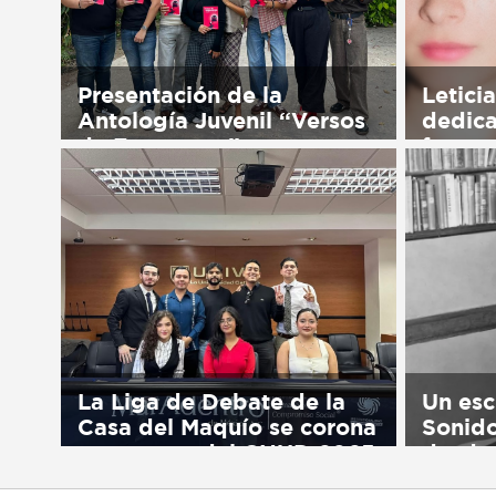
Presentación de la
Leticia
Antología Juvenil “Versos
dedica
de Esperanza”
formac
Sorry, this entry is only available
Sorry, t
in Español.
in Españ
La Liga de Debate de la
Un esc
Casa del Maquío se corona
Sonido
campeona del CNUD 2025
desde