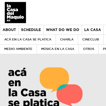
ABOUT
SCHEDULE
WHAT DO WE DO
LA CASA
ACÁ EN LA CASA SE PLATICA
CHARLA
CINECLUB
MEDIO AMBIENTE
MÚSICA EN LA CASA
OTROS
P
About
> Go to About
Schedule
History
What do we do
Our values
> Go to What do we do
la Casa
Our team
Donors
> Go to la Casa
Historical archive