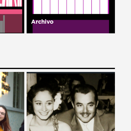
la...
Archivo
as
Nuestro archivo es nuestra
tes y
memoria. El Archivo Histórico
américa
Manuel J. Clouthier del Rincón
existe con el fin de organizar,
rimera
conservar, difundir y poner a
e México
disposición del público
documentos y...