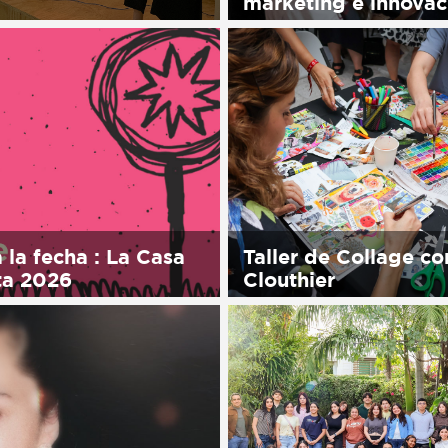
marketing e innovac
his entry is only available
ol.
Sorry, this entry is only 
in Español.
 la fecha : La Casa
Taller de Collage co
ta 2026
Clouthier
his entry is only available
Sorry, this entry is only 
ol.
in Español.