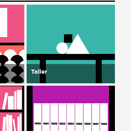
Taller
En la Casa se cuenta con un
espacio para desconectar y así
as,
re-conectarnos, aprender y
inarios.
trabajar juntos. Este espacio de
ones del
Talleres tiene como meta formar
tal
para la autonomía, para...
ales