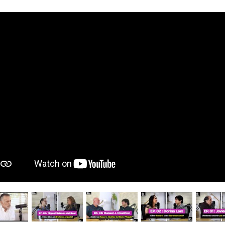
his entry is only available
ol.