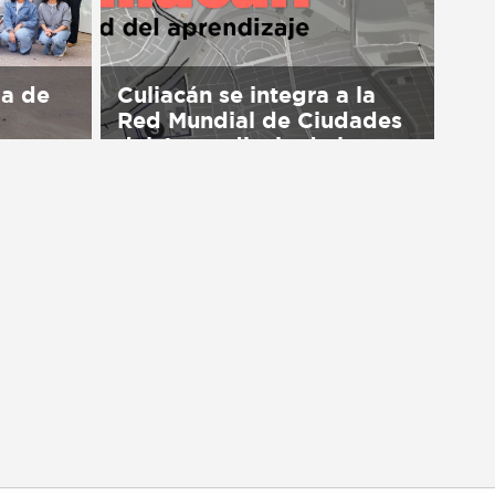
ma de
Culiacán se integra a la
Red Mundial de Ciudades
del Aprendizaje de la
UNESCO
available
Sorry, this entry is only available
in Español.