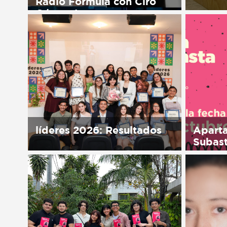
Radio Fórmula con Ciro
Gómez Leyva
Sorry, t
in Españ
Sorry, this entry is only available
in Español.
líderes 2026: Resultados
Aparta
Subas
Sorry, this entry is only available
in Español.
Sorry, t
in Españ