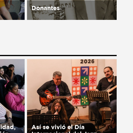
Donantes
available
Nuestro trabajo no sería posible
sin nuestros aliados: ciudadanos
de tiempo completo que
contribuyen al cambio positivo y
duradero a nivel nacional y
global. Estamos muy
agradecidos con todos...
vidad,
Así se vivió el Día