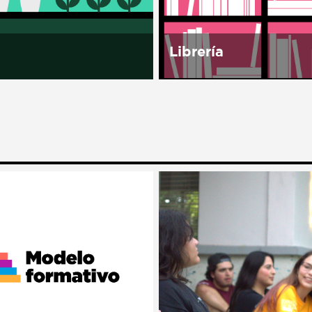
independientes, así como 
Librería
 Casa es una de las
Librería Porrúa, una de l
asas sin barda de
editoriales más importan
, lo que la convirtió en
reconocidas en Hispano
olo de apertura. Doña
por la calidad de sus
eció en el campo y
colecciones, abrirá su p
.
librería en el noroeste d
dentro de...